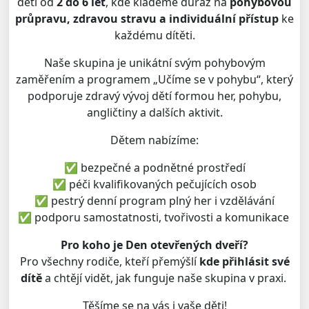
děti od
2 do 6 let
, kde klademe důraz na
pohybovou
průpravu, zdravou stravu a individuální přístup
ke
každému dítěti.
Naše skupina je unikátní svým pohybovým
zaměřením a programem „Učíme se v pohybu“, který
podporuje zdravý vývoj dětí formou her, pohybu,
angličtiny a dalších aktivit.
Dětem nabízíme:
✅ bezpečné a podnětné prostředí
✅ péči kvalifikovaných pečujících osob
✅ pestrý denní program plný her i vzdělávání
✅ podporu samostatnosti, tvořivosti a komunikace
Pro koho je Den otevřených dveří?
Pro všechny rodiče, kteří přemýšlí
kde přihlásit své
dítě
a chtějí vidět, jak funguje naše skupina v praxi.
Těšíme se na vás i vaše děti!